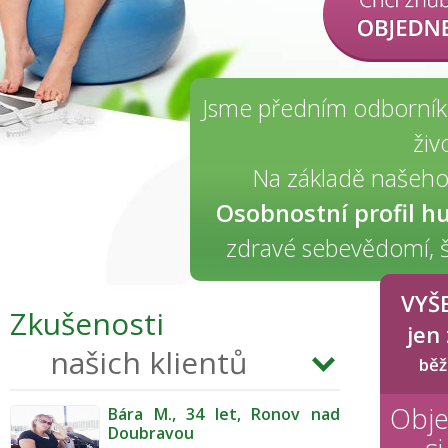
Jsme předním odborníke
živ
Na základě našeh
Osobnostní profil h
zdravé sebevědomí, št
VYŠ
Zkušenosti
jen
našich klientů
běž
Obje
Bára M., 34 let, Ronov nad
Doubravou