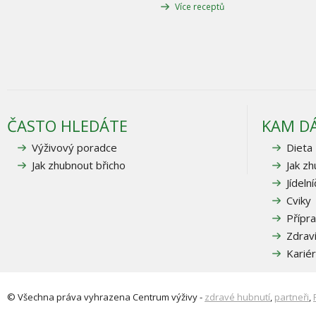
Více receptů
ČASTO HLEDÁTE
KAM D
Výživový poradce
Dieta
Jak zhubnout břicho
Jak z
Jídeln
Cviky
Přípra
Zdrav
Karié
© Všechna práva vyhrazena
Centrum výživy
-
zdravé hubnutí
,
partneři
,