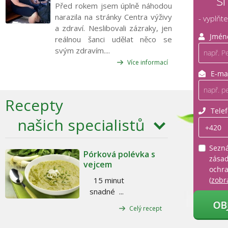
s
Před rokem jsem úplně náhodou
narazila na stránky Centra výživy
- vyplňt
a zdraví. Neslibovali zázraky, jen
reálnou šanci udělat něco se
svým zdravím....
Více informací
Recepty
našich specialistů
Pórková polévka s
vejcem
15 minut
snadné ...
Celý recept