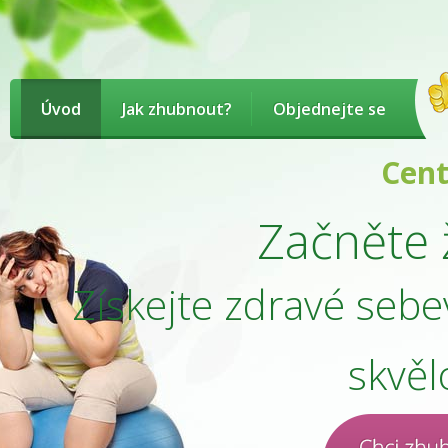
Úvod
Jak zhubnout?
Objednejte se
Centru
Začněte ž
Získejte zdravé sebe
skvěl