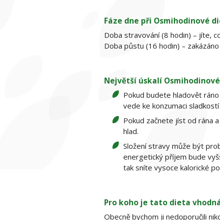
Fáze dne při Osmihodinové di
Doba stravování (8 hodin) – jíte, c
Doba půstu (16 hodin) – zakázáno j
Největší úskalí Osmihodinové
Pokud budete hladovět ráno a
vede ke konzumaci sladkostí
Pokud začnete jíst od rána 
hlad.
Složení stravy může být pro
energetický příjem bude vyšš
tak sníte vysoce kalorické po
Pro koho je tato dieta vhodn
Obecně bychom ji nedoporučili nik