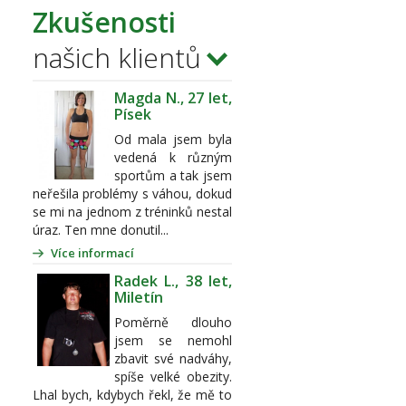
Zkušenosti
našich klientů
Magda N., 27 let,
Písek
Od mala jsem byla
vedená k různým
sportům a tak jsem
neřešila problémy s váhou, dokud
se mi na jednom z tréninků nestal
úraz. Ten mne donutil...
Více informací
Radek L., 38 let,
Miletín
Poměrně dlouho
jsem se nemohl
zbavit své nadváhy,
spíše velké obezity.
Lhal bych, kdybych řekl, že mě to