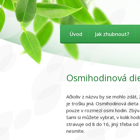
Úvod
Jak zhubnout?
Osmihodinová di
Ačkoliv z názvu by se mohlo zdát,
je trošku jiná. Osmihodinová dieta
pouze v rozmezí osmi hodin. Zbýva
Sami si můžete vybrat, v kolik hod
stravuje od 8 do 16, jiný třeba od
nesmíte.