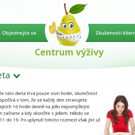
Objednejte se
Zkušenosti klien
Centrum výživy
eta
 že tato dieta trvá pouze osm hodin, skutečnost
 spočívá v tom, že se každý den stravujete
jících 16 hodin denně na jídlo nepomýšlejte.
in začnete a kdy skončíte s jídlem. Někdo se
 11 do 19. Po uplynutí tohoto rozmezí však jíst už