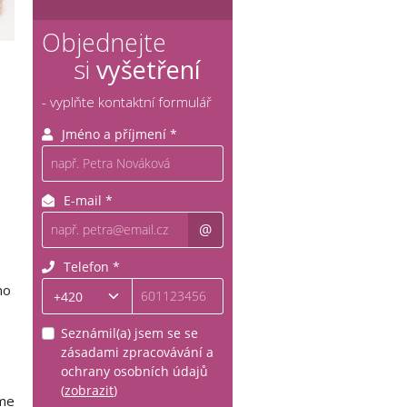
Objednejte
si
vyšetření
- vyplňte kontaktní formulář
no
íme