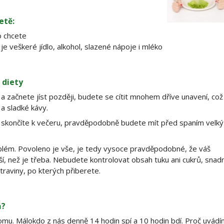
etě:
o chcete
e veškeré jídlo, alkohol, slazené nápoje i mléko
 diety
 začnete jíst později, budete se cítit mnohem dříve unavení, což
 a sladké kávy.
a skončíte k večeru, pravděpodobně budete mít před spaním velký
blém. Povoleno je vše, je tedy vysoce pravděpodobné, že váš
í, než je třeba. Nebudete kontrolovat obsah tuku ani cukrů, snad
traviny, po kterých přiberete.
á?
omu. Málokdo z nás denně 14 hodin spí a 10 hodin bdí. Proč uvád