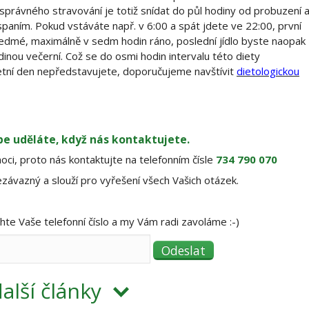
právného stravování je totiž snídat do půl hodiny od probuzení 
spaním. Pokud vstáváte např. v 6:00 a spát jdete ve 22:00, první
 sedmé, maximálně v sedm hodin ráno, poslední jídlo byste naopak
inou večerní. Což se do osmi hodin intervalu této diety
etní den nepředstavujete, doporučujeme navštívit
dietologickou
pe uděláte, když nás kontaktujete.
ci, proto nás kontaktujte na telefonním čísle
734 790 070
závazný a slouží pro vyřešení všech Vašich otázek.
e Vaše telefonní číslo a my Vám radi zavoláme :-)
alší články