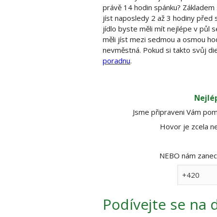
právě 14 hodin spánku? Základem s
jíst naposledy 2 až 3 hodiny před 
jídlo byste měli mít nejlépe v půl
měli jíst mezi sedmou a osmou hod
nevměstná. Pokud si takto svůj di
poradnu
.
Nejlé
Jsme připraveni Vám pomo
Hovor je zcela ne
NEBO nám zanecht
Podívejte se
na d