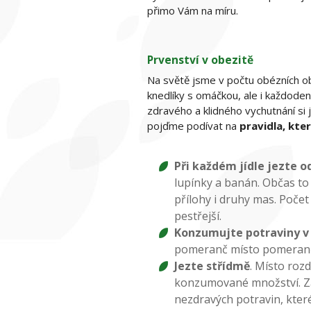
přimo Vám na míru.
Prvenství v obezitě
Na světě jsme v počtu obézních ob
knedlíky s omáčkou, ale i každode
zdravého a klidného vychutnání si 
pojďme podívat na
pravidla, kter
Při každém jídle jezte o
lupínky a banán. Občas to
přílohy i druhy mas. Poče
pestřejší.
Konzumujte potraviny v
pomeranč místo pomerančo
Jezte střídmě
. Místo roz
konzumované množství. Zah
nezdravých potravin, které