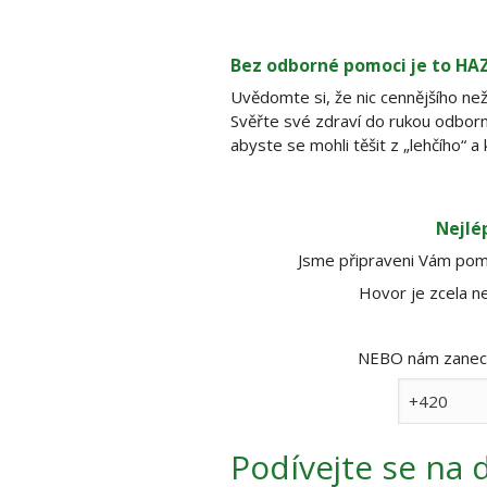
Bez odborné pomoci je to HA
Uvědomte si, že nic cennějšího n
Svěřte své zdraví do rukou odbo
abyste se mohli těšit z „lehčího“ a k
Nejlé
Jsme připraveni Vám pomo
Hovor je zcela ne
NEBO nám zanecht
Podívejte se
na d