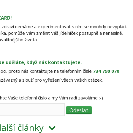
ZARD!
ež zdraví nemáme a experimentovat s ním se mnohdy nevyplácí.
rníka, pomůže Vám
změnit
Váš jídelníček postupně a nenásilně,
valitnějšího života.
pe uděláte, když nás kontaktujete.
ci, proto nás kontaktujte na telefonním čísle
734 790 070
závazný a slouží pro vyřešení všech Vašich otázek.
e Vaše telefonní číslo a my Vám radi zavoláme :-)
alší články