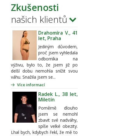
Zkušenosti
našich klientů
Drahomíra V., 41
let, Praha
Jediným důvodem,
proč jsem vyhledala
odborníka na
výživu, bylo to, že jsem již po
delší dobu nemohla snížit svou
váhu. Snažila jsem se...
Více informací
Radek L., 38 let,
Miletín
Poměrně dlouho
jsem se nemohl
zbavit své nadváhy,
spíše velké obezity.
Lhal bych, kdybych řekl, že mě to