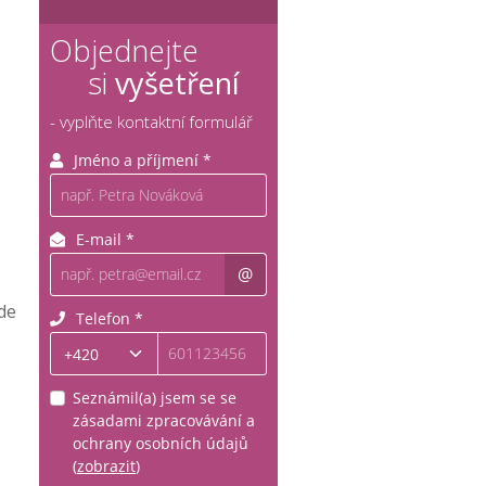
Objednejte
si
vyšetření
- vyplňte kontaktní formulář
de