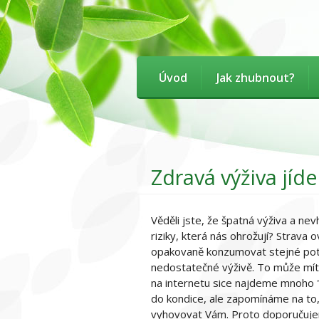
Úvod
Jak zhubnout?
Zdravá výživa jíde
Věděli jste, že špatná výživa a ne
riziky, která nás ohrožují? Strava
opakovaně konzumovat stejné potra
nedostatečné výživě. To může mít 
na internetu sice najdeme mnoho "
do kondice, ale zapomínáme na to, 
vyhovovat Vám. Proto doporuču