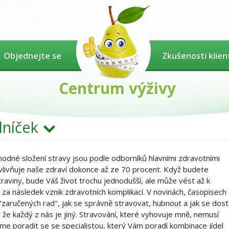
Objednejte se
Zkušenosti klien
Centrum výživy
lníček
vhodné složení stravy jsou podle odborníků hlavními zdravotními
 ovlivňuje naše zdraví dokonce až ze 70 procent. Když budete
viny, bude Váš život trochu jednodušší, ale může vést až k
za následek vznik zdravotních komplikací. V novinách, časopisech
zaručených rad", jak se správně stravovat, hubnout a jak se dost
že každý z nás je jiný. Stravování, které vyhovuje mně, nemusí
jeme
poradit se
se specialistou, který Vám poradí kombinace jídel