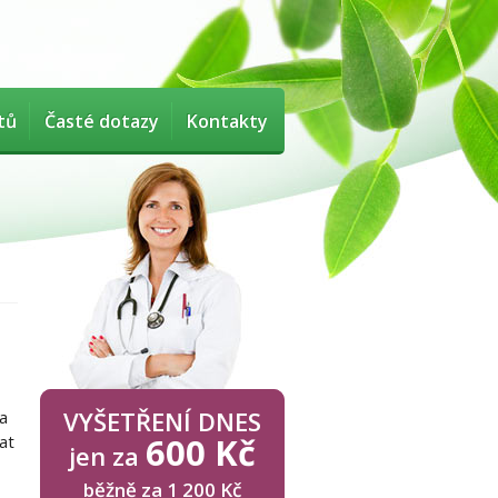
tů
Časté dotazy
Kontakty
VYŠETŘENÍ DNES
 a
600 Kč
at
jen za
běžně za 1 200 Kč