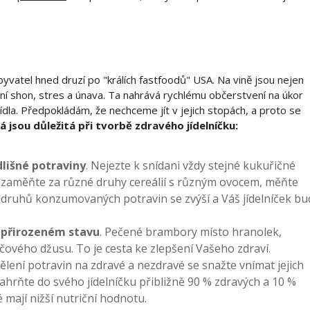
yvatel hned druzí po "králích fastfoodů" USA. Na vině jsou nejen
nní shon, stres a únava. Ta nahrává rychlému občerstvení na úkor
jídla. Předpokládám, že nechceme jít v jejich stopách, a proto se
á jsou důležitá při tvorbě zdravého jídelníčku:
dlišné potraviny
. Nejezte k snídani vždy stejné kukuřičné
 zaměňte za různé druhy cereálií s různým ovocem, měňte
t druhů konzumovaných potravin se zvýší a Váš jídelníček bu
 přirozeném stavu
. Pečené brambory místo hranolek,
vého džusu. To je cesta ke zlepšení Vašeho zdraví.
dělení potravin na zdravé a nezdravé se snažte vnímat jejich
rňte do svého jídelníčku přibližně 90 % zdravých a 10 %
 mají nižší nutriční hodnotu.