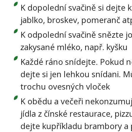
K dopolední svačině si dejte 
jablko, broskev, pomeranč at
K odpolední svačině snězte j
zakysané mléko, např. kyšku
Každé ráno snídejte. Pokud ne
dejte si jen lehkou snídani. M
trochu ovesných vloček
K obědu a večeři nekonzumujt
jídla z čínské restaurace, pizzu
dejte kupříkladu brambory a 