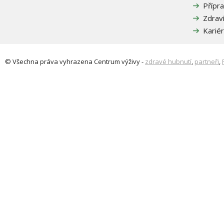
Přípra
Zdrav
Karié
© Všechna práva vyhrazena
Centrum výživy
-
zdravé hubnutí
,
partneři
,