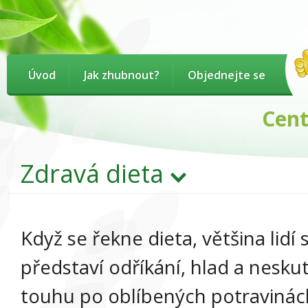
Úvod
Jak zhubnout?
Objednejte se
Centru
Zdravá dieta
Když se řekne dieta, většina lidí s
představí odříkání, hlad a nesk
touhu po oblíbených potravinách