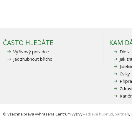
ČASTO HLEDÁTE
KAM D
Výživový poradce
Dieta
Jak zhubnout břicho
Jak z
Jídeln
Cviky
Přípra
Zdrav
Karié
© Všechna práva vyhrazena
Centrum výživy
-
zdravé hubnutí
,
partneři
,