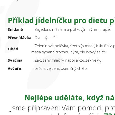
Příklad jídelníčku pro dietu p
Snídaně
Bagetka s máslem a plátkovým sýrem, rajče.
Přesnídávka
Ovocný salát.
Zeleninová polévka, rizoto (s mrkví, kukuřicí a
Oběd
masa sypané trochou sýra, okurkový salát.
Svačina
Zakysaný mléčný nápoj a kousek veky.
Večeře
Lečo s vejcem, pšeničný chléb.
Nejlépe uděláte, když ná
Jsme připraveni Vám pomoci, pro