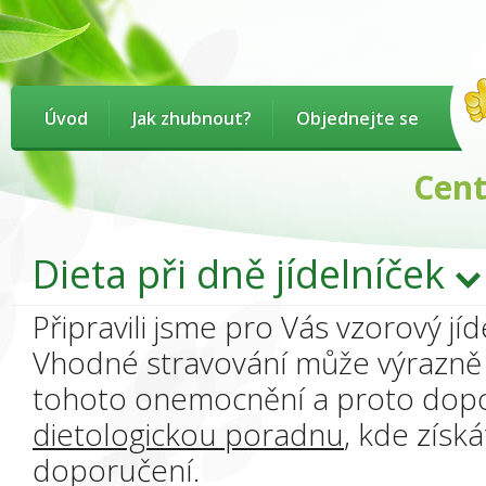
Úvod
Jak zhubnout?
Objednejte se
Centru
Dieta při dně jídelníček
Připravili jsme pro Vás vzorový jí
Vhodné stravování může výrazně o
tohoto onemocnění a proto do
dietologickou poradnu
, kde získá
doporučení.