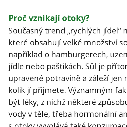
Proč vznikají otoky?
Současný trend „rychlých jídel“ 
které obsahují velké množství so
například o hamburgerech, uze
jídle nebo paštikách. Sůl je pří
upravené potravině a záleží jen 
kolik jí přijmete. Významným f
být léky, z nichž některé způsob
vody v těle, třeba hormonální a
s otoky vyvolává také konzumac