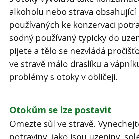
alkoholu nebo strava obsahujíc
používaných ke konzervaci potra
sodný používaný typicky do uze
pijete a tělo se nezvládá proči
ve stravě málo draslíku a vápní
problémy s otoky v obličeji.
Otokům se lze postavit
Omezte sůl ve stravě. Vynechej
potraviny, jako jsou uzeniny, sol