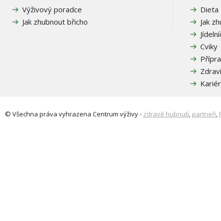
Výživový poradce
Dieta
Jak zhubnout břicho
Jak z
Jídeln
Cviky
Přípra
Zdrav
Karié
© Všechna práva vyhrazena
Centrum výživy
-
zdravé hubnutí
,
partneři
,