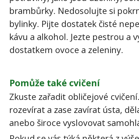
brambůrky. Nedosolujte si pokrm
bylinky. Pijte dostatek čisté ne
kávu a alkohol. Jezte pestrou a 
dostatkem ovoce a zeleniny.
Pomůže také cvičení
Zkuste zařadit obličejové cvičen
rozevírat a zase zavírat ústa, děla
anebo široce vyslovovat samoh
Pokud se vás týká některá z vý