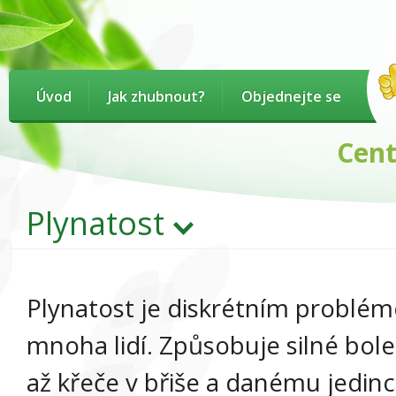
Úvod
Jak zhubnout?
Objednejte se
Centru
Plynatost
Plynatost je diskrétním problém
mnoha lidí. Způsobuje silné boles
až křeče v břiše a danému jedinc