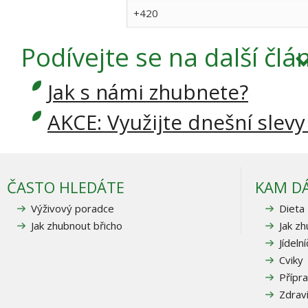
Podívejte se
na další člá
Jak s námi zhubnete?
AKCE: Využijte dnešní slevy
ČASTO HLEDÁTE
KAM D
Výživový poradce
Dieta
Jak zhubnout břicho
Jak z
Jídeln
Cviky
Přípra
Zdrav