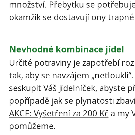
množství. Přebytku se potřebuje 
okamžik se dostavují ony trapné 
Nevhodné kombinace jídel
Určité potraviny je zapotřebí ro
tak, aby se navzájem „netloukli“. 
seskupit Váš jídelníček, abyste př
popřípadě jak se plynatosti zbavi
AKCE: Vyšetření za 200 Kč
a my V
pomůžeme.