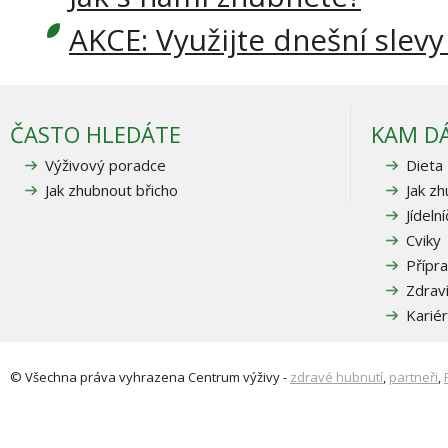
AKCE: Využijte dnešní slevy
ČASTO HLEDÁTE
KAM D
Výživový poradce
Dieta
Jak zhubnout břicho
Jak z
Jídeln
Cviky
Přípra
Zdrav
Karié
© Všechna práva vyhrazena
Centrum výživy
-
zdravé hubnutí
,
partneři
,