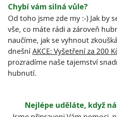
Chybí vám silná vůle?
Od toho jsme zde my :-) Jak by se
vše, co máte rádi a zároveň hub
naučíme, jak se vyhnout zkoušká
dnešní
AKCE: Vyšetření za 200 K
prozradíme naše tajemství sna
hubnutí.
Nejlépe uděláte, když ná
Jsme připraveni Vám pomoci, p