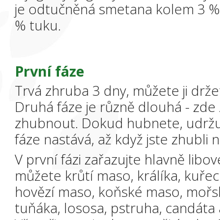
je odtučněná smetana kolem 3 %.
% tuku.
První fáze
Trvá zhruba 3 dny, můžete ji drž
Druhá fáze je různě dlouhá - zde z
zhubnout. Dokud hubnete, udržujt
fáze nastává, až když jste zhubli 
V první fázi zařazujte hlavně libo
můžete krůtí maso, králíka, kuře
hovězí maso, koňské maso, mořsk
tuňáka, lososa, pstruha, candáta a 