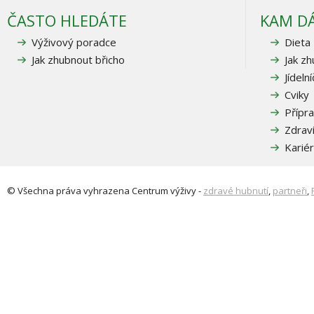
ČASTO HLEDÁTE
KAM D
Výživový poradce
Dieta
Jak zhubnout břicho
Jak z
Jídeln
Cviky
Přípra
Zdrav
Karié
© Všechna práva vyhrazena
Centrum výživy
-
zdravé hubnutí
,
partneři
,