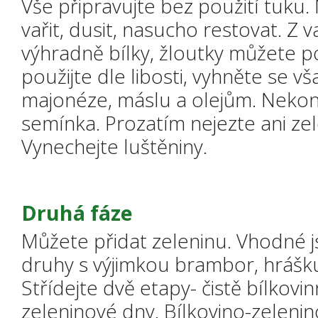
Vše připravujte bez použití tuku. 
vařit, dusit, nasucho restovat. Z v
výhradně bílky, žloutky můžete p
použijte dle libosti, vyhněte se vš
majonéze, máslu a olejům. Neko
semínka. Prozatím nejezte ani ze
Vynechejte luštěniny.
Druhá fáze
Můžete přidat zeleninu. Vhodné 
druhy s výjimkou brambor, hrášku
Střídejte dvě etapy- čistě bílkovi
zeleninové dny. Bílkovino-zeleni