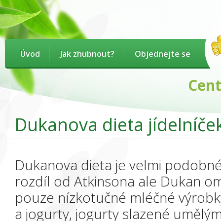
Úvod
Jak zhubnout?
Objednejte se
Centru
Dukanova dieta jídelníče
Dukanova dieta je velmi podobn
rozdíl od Atkinsona ale Dukan ome
pouze nízkotučné mléčné výrobky
a jogurty, jogurty slazené umělý