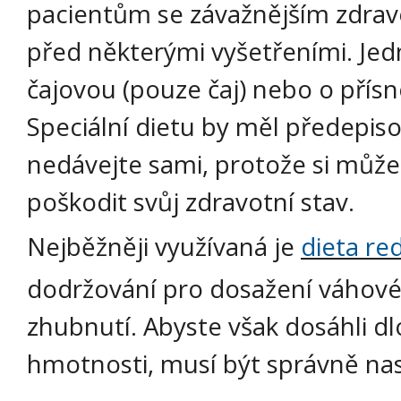
pacientům se závažnějším zdra
před některými vyšetřeními. Jed
čajovou (pouze čaj) nebo o přísn
Speciální dietu by měl předepisova
nedávejte sami, protože si můž
poškodit svůj zdravotní stav.
Nejběžněji využívaná je
dieta re
dodržování pro dosažení váhovéh
zhubnutí. Abyste však dosáhli 
hmotnosti, musí být správně na