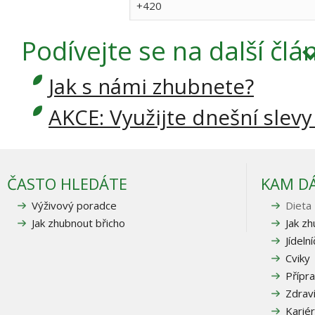
Podívejte se
na další člá
Jak s námi zhubnete?
AKCE: Využijte dnešní slevy
ČASTO HLEDÁTE
KAM D
Výživový poradce
Dieta
Jak zhubnout břicho
Jak z
Jídeln
Cviky
Přípra
Zdrav
Karié