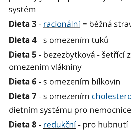
systém
Dieta 3
-
racionální
= běžná stra
Dieta 4
- s omezením tuků
Dieta 5
- bezezbytková - šetřící z
omezením vlákniny
Dieta 6
- s omezením bílkovin
Dieta 7
- s omezením
cholester
dietním systému pro nemocnice j
Dieta 8
-
redukční
- pro hubnutí